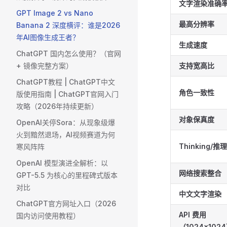
文字渲染准确
GPT Image 2 vs Nano
最高分辨率
Banana 2 深度横评：谁是2026
年AI图像生成王者？
生成速度
ChatGPT 国内怎么使用？（官网
+ 镜像完整方案） ​
支持宽高比
ChatGPT教程 | ChatGPT中文
角色一致性
版使用指南 | ChatGPT官网入门
攻略（2026年持续更新）
对象保真度
OpenAI关停Sora：从现象级爆
火到黯然退场，AI视频赛道为何
Thinking/推
寒风阵阵
OpenAI 模型演进全解析：以
网络搜索整合
GPT-5.5 为核心的里程碑式版本
对比
中文文字渲染
ChatGPT官方网址入口（2026
API 费用
国内访问使用教程）
（1024×102