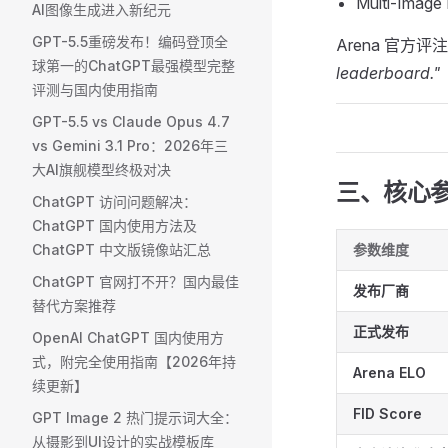
Multi-Image
AI图像生成进入新纪元
GPT-5.5重磅发布！编码登顶全
Arena 官方评
球第一的ChatGPT最强模型完整
leaderboard."
评测与国内使用指南
GPT-5.5 vs Claude Opus 4.7
vs Gemini 3.1 Pro：2026年三
大AI旗舰模型终极对决
三、核心
ChatGPT 访问问题解决：
ChatGPT 国内使用方法及
ChatGPT 中文版镜像站汇总
参数维度
ChatGPT 官网打不开？国内最佳
发布厂商
替代方案推荐
正式发布
OpenAI ChatGPT 国内使用方
式，附完全使用指南【2026年持
Arena ELO
续更新】
FID Score
GPT Image 2 热门提示词大全：
从摄影到UI设计的实战模板库