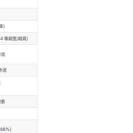
率）
1、1:4 等超宽/超高）
作流
工作流
级
搜索
68%）