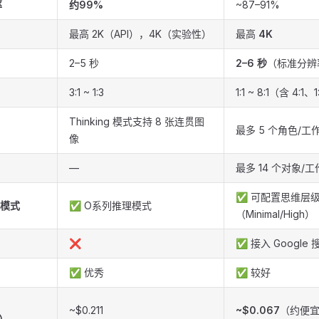
率
约99%
~87–91%
最高 2K（API），4K（实验性）
最高
4K
2–5 秒
2–6 秒
（标准分辨
3:1 ~ 1:3
1:1 ~ 8:1（含 4:
Thinking 模式支持 8 张连贯图
最多 5 个角色/工
像
—
最多 14 个对象/
✅ 可配置思维层
理模式
✅ O系列推理模式
（Minimal/High）
❌
✅ 接入 Google 
✅ 优秀
✅ 较好
~$0.211
~$0.067
（约便宜
4）