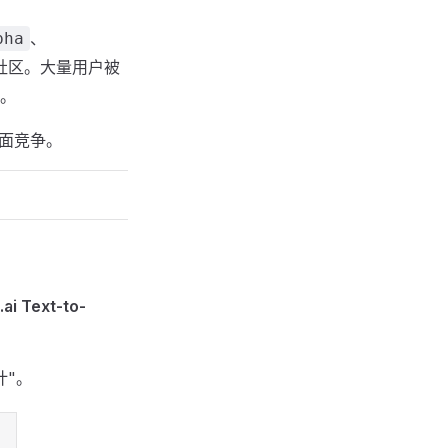
、
pha
I 社区。大量用户被
淆。
正面竞争。
ai Text-to-
计"。