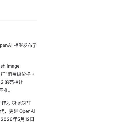
enAI 相继发布了
sh Image
，主打"消费级价格 +
na 2 的亮相让
争基准。
作为 ChatGPT
代，更是 OpenAI
于
2026年5月12日