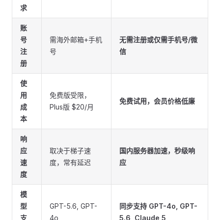
求
账
号
需海外邮箱+手机
无需注册或仅需手机号/微
注
号
信
册
使
用
免费版受限，
免费试用，会员价格低廉
成
Plus版 $20/月
本
响
应
取决于梯子速
国内服务器加速，秒级响
速
度，常有延迟
应
度
模
型
GPT-5.6, GPT-
同步支持 GPT-4o, GPT-
支
4o
5.6, Claude 5