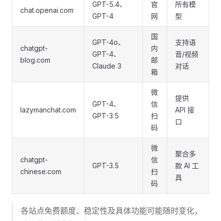
GPT-5.4、
官
所有模
chat.openai.com
GPT-4
网
型
国
GPT-4o、
支持语
chatgpt-
内
GPT-4、
音/视频
blog.com
邮
Claude 3
对话
箱
微
提供
GPT-4、
信
lazymanchat.com
API 接
GPT-3.5
扫
口
码
微
聚合多
chatgpt-
信
GPT-3.5
款 AI 工
chinese.com
扫
具
码
各站点免费额度、稳定性及具体功能可能随时变化，