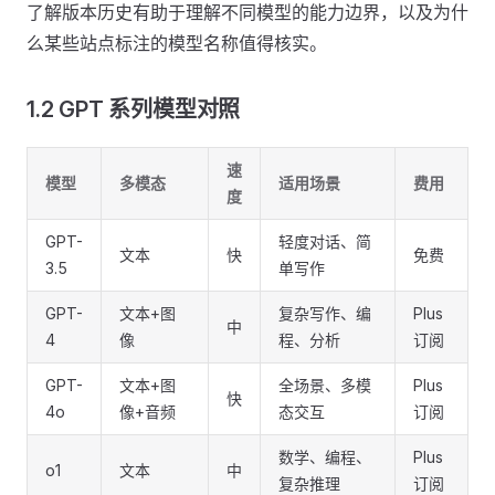
了解版本历史有助于理解不同模型的能力边界，以及为什
么某些站点标注的模型名称值得核实。
1.2 GPT 系列模型对照
速
模型
多模态
适用场景
费用
度
GPT-
轻度对话、简
文本
快
免费
3.5
单写作
GPT-
文本+图
复杂写作、编
Plus
中
4
像
程、分析
订阅
GPT-
文本+图
全场景、多模
Plus
快
4o
像+音频
态交互
订阅
数学、编程、
Plus
o1
文本
中
复杂推理
订阅