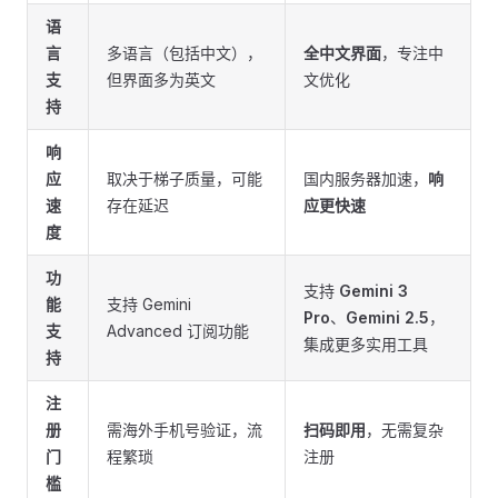
语
言
多语言（包括中文），
全中文界面
，专注中
支
但界面多为英文
文优化
持
响
应
取决于梯子质量，可能
国内服务器加速，
响
速
存在延迟
应更快速
度
功
支持
Gemini 3
能
支持 Gemini
Pro
、
Gemini 2.5
，
支
Advanced 订阅功能
集成更多实用工具
持
注
册
需海外手机号验证，流
扫码即用
，无需复杂
门
程繁琐
注册
槛