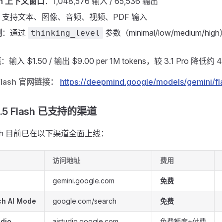
ken 上下文窗口
：1,048,576 输入 / 65,536 输出
：支持文本、图像、音频、视频、PDF 输入
制
：通过
参数（minimal/low/medium/
thinking_level
惠
：输入 $1.50 / 输出 $9.00 per 1M tokens，较 3.1 Pro 降低约 
5 Flash 官网链接：
https://deepmind.google/models/gemini/fl
i 3.5 Flash 已支持的渠道
 Flash 目前已在以下渠道全面上线：
访问地址
费用
gemini.google.com
免费
ch AI Mode
google.com/search
免费
udio
aistudio.google.com
免费额度+付费