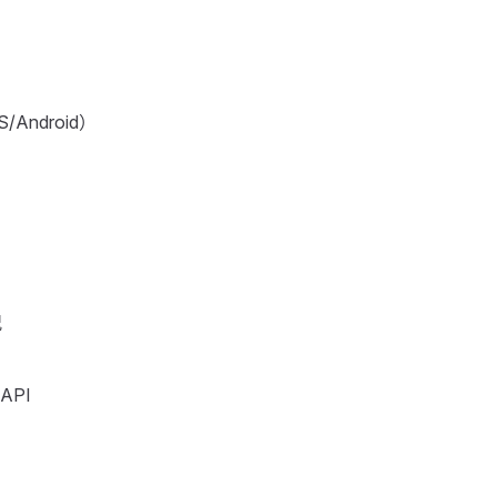
S/Android）
况
API