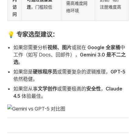
需高难度网
访
连
，门槛较低
注册难度高
络环境
问
💡 专家选型建议：
如果您需要分析
视频、图片
或就在
Google 全家桶
中
工作（如写 Docs、回邮件），
Gemini 3.0 是不二之
选
。
如果您是
硬核程序员
或需要复杂的逻辑推理，
GPT-5
依然稳健。
如果您从事
文学创作
或需要极高的
安全性
，
Claude
4.5
体验最佳。