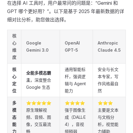
在选择 AI 工具时，用户最常问的问题是：“Gemini 和
GPT 哪个更好用？”。以下是基于 2025 年最新数据的详
细对比分析，助您做出选择。
核
心
Google
OpenAI
Anthropic
维
Gemini 3.0
GPT-5
Claude 4.5
度
核
通用智能标
安全与长文
全能多模态霸
心
杆，强调逻
本专家，写
主
，深度整合
定
辑与 Agent
作风格最自
Google 生态
位
能力
然
多
⭐⭐⭐⭐⭐
⭐⭐⭐⭐
⭐⭐⭐
模
原生理解视
强于图像生
主要是文本
态
频、音频、图
成（DALL·E
与文档分
能
像，交互最流
4），音视
析，视觉能
力
畅
频稍弱
力辅助