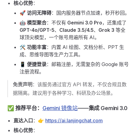
核心优势
：
🚀
访问无障碍
：国内服务器节点加速，秒开秒回。
🤖
模型聚合
：不仅有
Gemini 3.0 Pro
，还集成了
GPT-4o/GPT-5
、
Claude 3.5/4.5
、
Grok 3
等全
球顶尖模型，一个账号用遍所有 AI。
🛠️
功能丰富
：内置 AI 绘图、文档分析、PPT 生
成、思维导图等生产力工具。
📱
便捷登录
：邮箱注册，无需复杂的 Google 账号
注册流程。
免责声明
：该服务通过官方 API 转发，不仅合规且数
据隔离。建议用于各种学习、科研及办公场景。
✅ 推荐平台：
Gemini 镜像站
——集成 Gemini 3.0
直达入口
：👉
https://ai.lanjingchat.com
核心优势
：