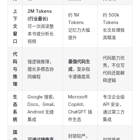
上
2M Tokens
约 1M
约 500k
下
(行业最长)
Tokens
Tokens
文
可一次阅读整
记忆力大幅
长文处理极
窗
本书或分析长
提升
其精准
口
视频
代
代码能力优
码
强逻辑推理，
最强代码生
秀，不仅写
与
擅长多模态协
成
，复杂指
代码还能解
推
同编程
令遵循度高
释逻辑
理
生
Google 搜索、
Microsoft
专注企业级
态
Docs、Gmail、
Copilot、
API 安全，
系
Android 无缝
ChatGPT 插
通过第三方
统
集成
件生态
集成
国
封锁较严，
内
可通过镜像直
封锁严格，