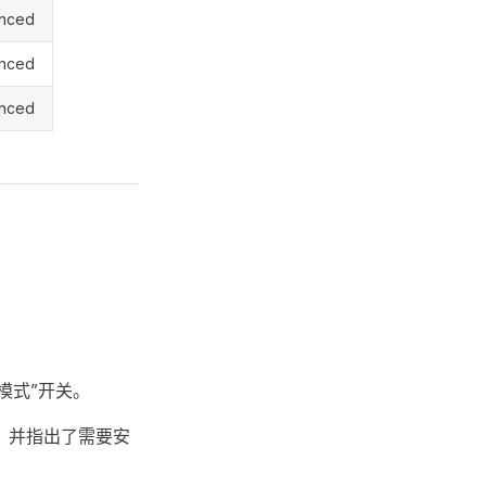
nced
nced
nced
黑模式”开关。
议，并指出了需要安