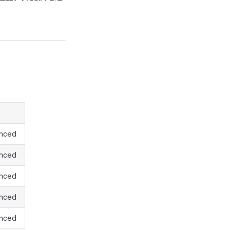
nced
nced
nced
nced
nced