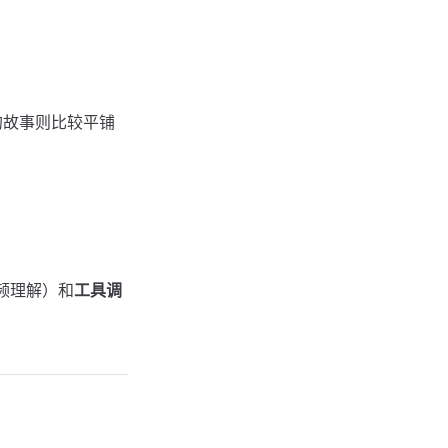
的故事则比较平铺
频理解）和
工具调