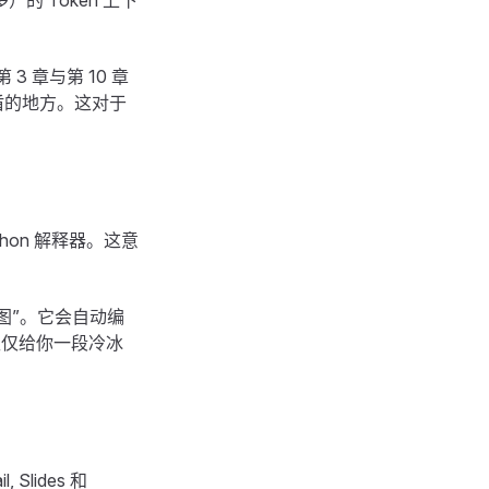
）的 Token 上下
 3 章与第 10 章
盾的地方。这对于
thon 解释器。这意
势图”。它会自动编
仅仅给你一段冷冰
Slides 和