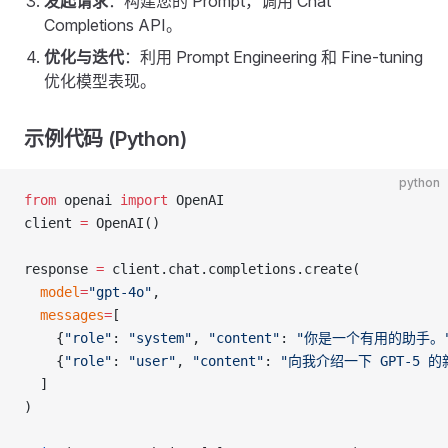
发起请求
：构建您的 Prompt，调用 Chat
Completions API。
优化与迭代
：利用 Prompt Engineering 和 Fine-tuning
优化模型表现。
示例代码 (Python)
python
from
 openai 
import
 OpenAI
client 
=
 OpenAI()
response 
=
 client.chat.completions.create(
  model
=
"gpt-4o"
,
  messages
=
[
    {
"role"
: 
"system"
, 
"content"
: 
"你是一个有用的助手。
    {
"role"
: 
"user"
, 
"content"
: 
"向我介绍一下 GPT-5 
  ]
)